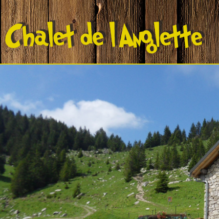
Recommandé
2024
Chalet Restaurant de L'Anglettaz
Restaurant Guru